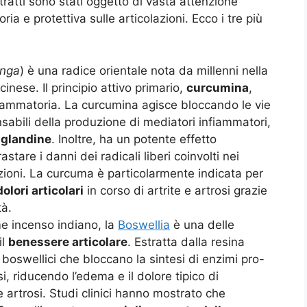
tratti sono stati oggetto di vasta attenzione
ria e protettiva sulle articolazioni. Ecco i tre più
onga
) è una radice orientale nota da millenni nella
inese. Il principio attivo primario,
curcumina
,
iammatoria. La curcumina agisce bloccando le vie
nsabili della produzione di mediatori infiammatori,
aglandine
. Inoltre, ha un potente effetto
tare i danni dei radicali liberi coinvolti nei
azioni. La curcuma è particolarmente indicata per
olori articolari
in corso di artrite e artrosi grazie
tà.
e incenso indiano, la
Boswellia
è una delle
il
benessere articolare
. Estratta dalla resina
boswellici che bloccano la sintesi di enzimi pro-
, riducendo l’edema e il dolore tipico di
e artrosi. Studi clinici hanno mostrato che