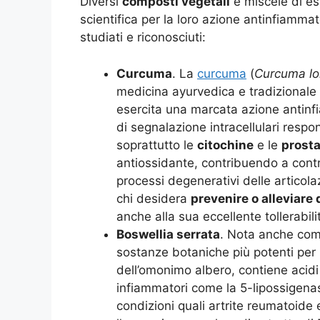
Diversi
composti vegetali
e miscele di es
scientifica per la loro azione antinfiammato
studiati e riconosciuti:
Curcuma
. La
curcuma
(
Curcuma l
medicina ayurvedica e tradizionale c
esercita una marcata azione antinf
di segnalazione intracellulari respo
soprattutto le
citochine
e le
prost
antiossidante, contribuendo a contras
processi degenerativi delle articol
chi desidera
prevenire o alleviare d
anche alla sua eccellente tollerabili
Boswellia serrata
. Nota anche com
sostanze botaniche più potenti per 
dell’omonimo albero, contiene acidi 
infiammatori come la 5-lipossigenasi
condizioni quali artrite reumatoide 