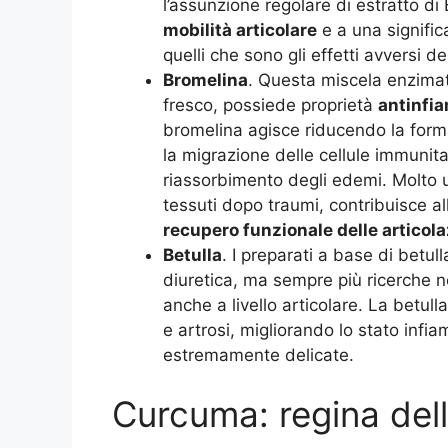
l’assunzione regolare di estratto di
mobilità articolare
e a una significa
quelli che sono gli effetti avversi 
Bromelina
. Questa miscela enzimat
fresco, possiede proprietà
antinfi
bromelina agisce riducendo la form
la migrazione delle cellule immunita
riassorbimento degli edemi. Molto ut
tessuti dopo traumi, contribuisce a
recupero funzionale delle articola
Betulla
. I preparati a base di betul
diuretica, ma sempre più ricerche n
anche a livello articolare. La betull
e artrosi, migliorando lo stato infi
estremamente delicate.
Curcuma: regina dell