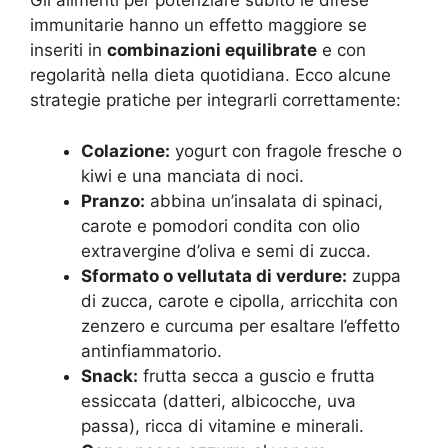
Gli alimenti per potenziare subito le difese
immunitarie hanno un effetto maggiore se
inseriti in
combinazioni equilibrate
e con
regolarità nella dieta quotidiana. Ecco alcune
strategie pratiche per integrarli correttamente:
Colazione:
yogurt con fragole fresche o
kiwi e una manciata di noci.
Pranzo:
abbina un’insalata di spinaci,
carote e pomodori condita con olio
extravergine d’oliva e semi di zucca.
Sformato o vellutata di verdure:
zuppa
di zucca, carote e cipolla, arricchita con
zenzero e curcuma per esaltare l’effetto
antinfiammatorio.
Snack:
frutta secca a guscio e frutta
essiccata (datteri, albicocche, uva
passa), ricca di vitamine e minerali.