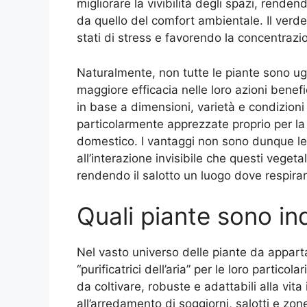
migliorare la vivibilità degli spazi, renden
da quello del comfort ambientale. Il verde
stati di stress e favorendo la concentrazi
Naturalmente, non tutte le piante sono ug
maggiore efficacia nelle loro azioni benefic
in base a dimensioni, varietà e condizioni 
particolarmente apprezzate proprio per la 
domestico. I vantaggi non sono dunque leg
all’interazione invisibile che questi vegeta
rendendo il salotto un luogo dove respira
Quali piante sono ind
Nel vasto universo delle piante da appar
“purificatrici dell’aria” per le loro particola
da coltivare, robuste e adattabili alla vit
all’arredamento di soggiorni, salotti e zon