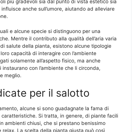
doli più gradevoli sia dal punto di vista estetico sia
 influisce anche sull’umore, aiutando ad alleviare
one.
uali e alcune specie si distinguono per una
he. Mentre il contributo alla qualità dell’aria varia
di salute della pianta, esistono alcune tipologie
loro capacità di interagire con l’ambiente
ati solamente all’aspetto fisico, ma anche
li instaurano con l’ambiente che li circonda,
re meglio.
icate per il salotto
tamento, alcune si sono guadagnate la fama di
ri caratteristiche. Si tratta, in genere, di piante facili
a in ambienti chiusi, che si prestano benissimo
e relax. La scelta della pianta giusta può così