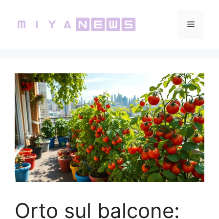
Vai
al
Menu
contenuto
Orto sul balcone: