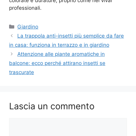
colorate e durature, proprio come nei vivai
professionali.
Categorie
Giardino
La trappola anti-insetti più semplice da fare
in casa: funziona in terrazzo e in giardino
Attenzione alle piante aromatiche in
balcone: ecco perché attirano insetti se
trascurate
Lascia un commento
Commento